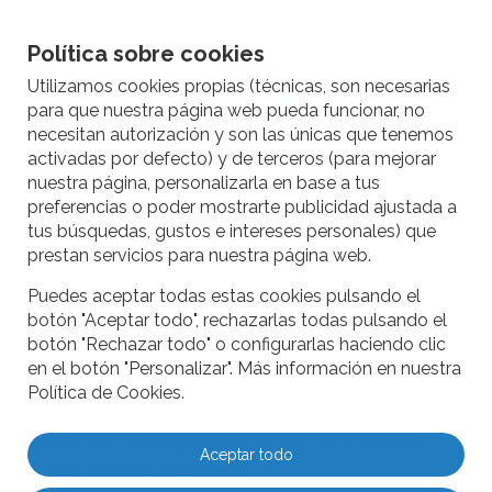
Política sobre cookies
Utilizamos cookies propias (técnicas, son necesarias
Política de cookies
para que nuestra página web pueda funcionar, no
necesitan autorización y son las únicas que tenemos
Bienvenida/o a la
POLÍTICA DE COOKIES
de la
activadas por defecto) y de terceros (para mejorar
página web, donde te explicaremos en un lenguaje
nuestra página, personalizarla en base a tus
claro y sencillo todas las cuestiones necesarias para
preferencias o poder mostrarte publicidad ajustada a
que puedas tener el control sobre ellas en base a
tus búsquedas, gustos e intereses personales) que
tus decisiones personales.
prestan servicios para nuestra página web.
Puedes aceptar todas estas cookies pulsando el
¿Qué son las cookies y para
botón "Aceptar todo", rechazarlas todas pulsando el
qué las usamos?
botón "Rechazar todo" o configurarlas haciendo clic
en el botón "Personalizar". Más información en nuestra
Política de Cookies.
Una cookie o galleta informática es un pequeño
archivo de información que se guarda en tu
ordenador, “smartphone” o tableta cada vez que
Aceptar todo
visitas nuestra página web.